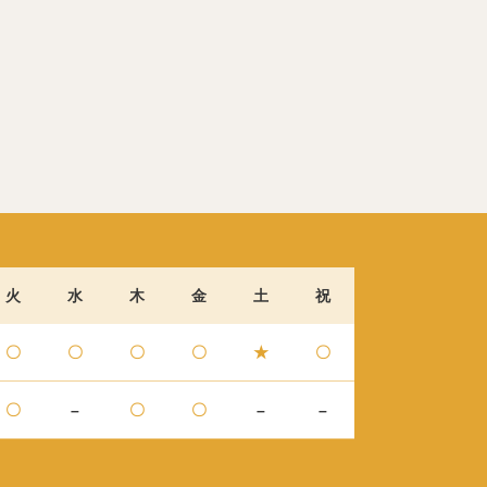
火
水
木
金
土
祝
〇
〇
〇
〇
★
〇
〇
–
〇
〇
–
–